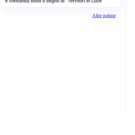
e comunità sotto il segno di “Territori in Luce”
Altre notizie