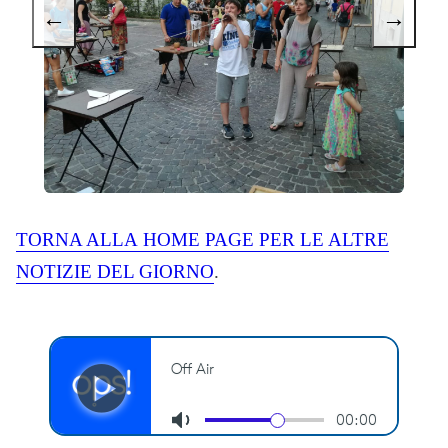
←
→
TORNA ALLA
HOME
PAGE PER LE ALTRE
NOTIZIE DEL GIORNO
.