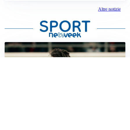
Altre notizie
LE PAROLE
Jashari cambia pagina: “Con Amorim aria nuova al