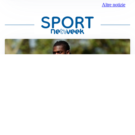
Altre notizie
AMICHEVOLI
Milan, altro test per Amorim: le possibili scelte per il
Chelsea