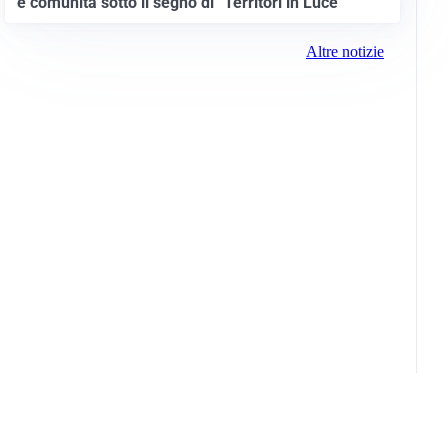
e comunità sotto il segno di “Territori in Luce”
Altre notizie