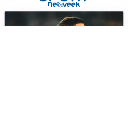
RINNOVO IN VISTA
Pellegrini e Roma avanti insieme: rinnovo ormai vicino
TRATTATIVA IN SALITA
Romero, l’Atletico accelera: Inter costretta a inseguire
GUERRA APERTA