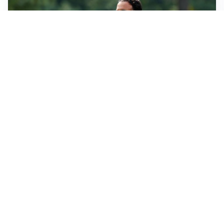
LE PAROLE
Milan, Amorim: “Sapevamo delle difficoltà, faremo
delle scelte”
LE PAROLE
Juventus, Spalletti soddisfatto: “I nuovi? Li ho visti
molto bene”
AMICHEVOLI
Il Milan crolla contro il Chelsea: 3-0 e prima sconfitta
per Amorim