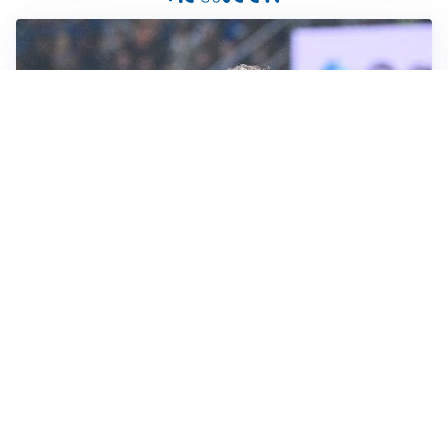
CALCIOMERCATO
Inter, Frattesi blocca il mercato nerazzurro: la
situazione
SERIE A
Roma, troppi gol subiti: Gasp deve lavorare in difesa
SERIE A
Milan, quanto lavoro per Amorim: il campo parla