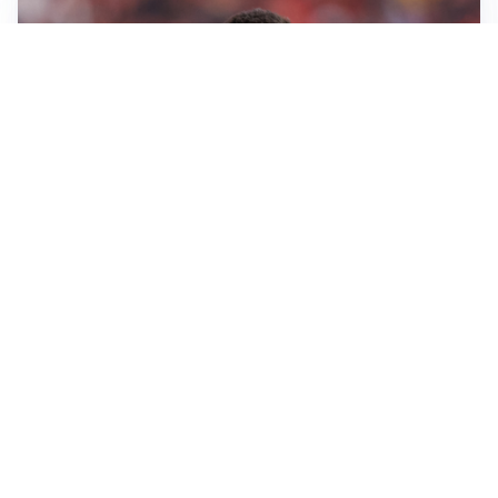
AFFARE IN CHIUSURA
Barcellona, colpo Rodri: battuto il Real Madrid
MOTIVATO
Douglas Luiz dice no all’Everton e punta sulla
Juventus
RIENTRO A RILENTO
Alcaraz, US Open lontano: la corsa contro il tempo
continua