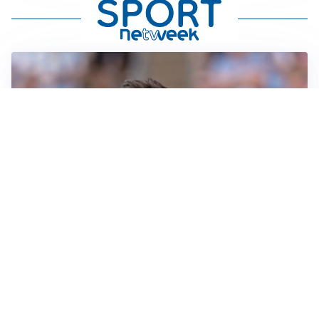
IL NOME NUOVO
Napoli, Musso resta un’opzione per la porta
TITOLARE IN CAMPIONATO
Inter, tocca a Pio Esposito: Chivu gli affida l’attacco