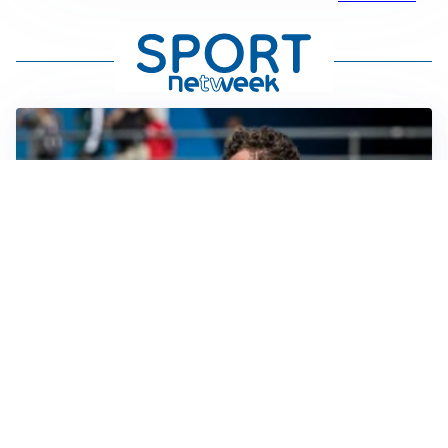
GUERRA APERTA
Il ds del Cagliari contro Esposito: “Tentativo di
estorsione”