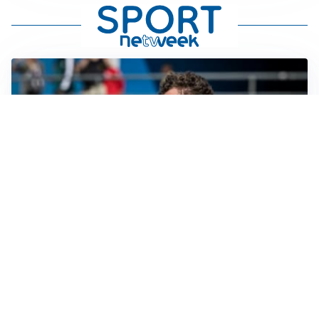
CALCIOMERCATO
Cagliari, il caso Esposito continua. Intanto arriva
Maldini