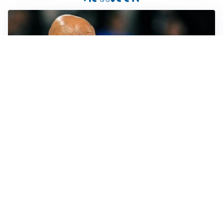
LE PAROLE
Spalletti prepara la Juve: “Con l’Inter servirà essere
squadra”
LONTANO DALL'ITALIA
Vlahovic, rebus futuro: Besiktas e Atletico si
contendono il serbo