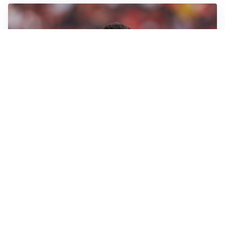
AFFARE IN CHIUSURA
Barcellona, colpo Rodri: battuto il Real Madrid
MOTIVATO
Douglas Luiz dice no all’Everton e punta sulla
Juventus
RIENTRO A RILENTO
Alcaraz, US Open lontano: la corsa contro il tempo