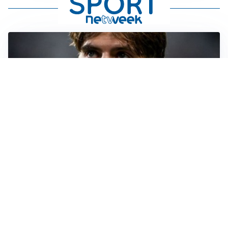
PREMIER LEAGUE
Palestra ammette: “Il Chelsea? Ho sempre sognato la
Premier”
CALCIOMERCATO
Milan, ufficiale la risoluzione di Bennacer: il