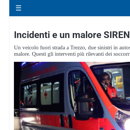
☰
Incidenti e un malore SIRE
Un veicolo fuori strada a Trezzo, due sinistri in aut
malore. Questi gli interventi più rilevanti dei soccor