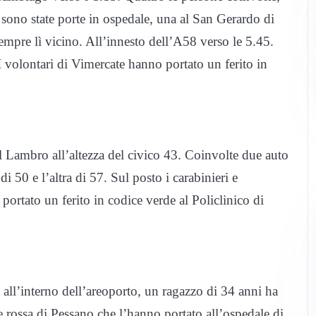
no state porte in ospedale, una al San Gerardo di
sempre lì vicino. All’innesto dell’A58 verso le 5.45.
 volontari di Vimercate hanno portato un ferito in
 Lambro all’altezza del civico 43. Coinvolte due auto
 50 e l’altra di 57. Sul posto i carabinieri e
ortato un ferito in codice verde al Policlinico di
i all’interno dell’areoporto, un ragazzo di 34 anni ha
e rossa di Pessano che l’hanno portato all’ospedale di