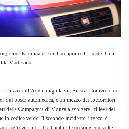
Brugherio. E un malore nell’areoporto di Linate. Una
’Adda Martesana.
.15 a Trezzo sull’Adda lungo la via Brasca. Coinvolto un
to. Sul posto automedica, e un mezzo dei soccorritori
eri della Compagnia di Monza a svolgere i rilievi del
e in codice verde. Il secondo incidente, invece, è
Cambiago verso l’1.15. Quattro le persone coinvolte,