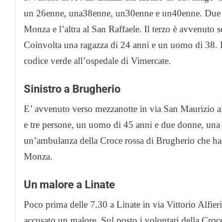
un 26enne, una38enne, un30enne e un40enne. Due so
Monza e l’altra al San Raffaele. Il terzo è avvenuto 
Coinvolta una ragazza di 24 anni e un uomo di 38. I
codice verde all’ospedale di Vimercate.
Sinistro a Brugherio
E’ avvenuto verso mezzanotte in via San Maurizio al
e tre persone, un uomo di 45 anni e due donne, una di
un’ambulanza della Croce rossa di Brugherio che ha p
Monza.
Un malore a Linate
Poco prima delle 7.30 a Linate in via Vittorio Alfier
accusato un malore. Sul posto i volontari della Croc