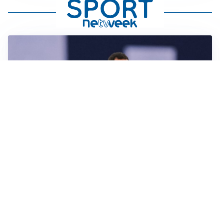
CALCIOMERCATO
Milan, ufficiale la risoluzione di Bennacer: il
comunicato
AMICHEVOLI