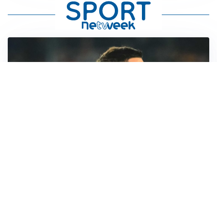
RINNOVO IN VISTA
Pellegrini e Roma avanti insieme: rinnovo ormai vicino
TRATTATIVA IN SALITA
Romero, l’Atletico accelera: Inter costretta a inseguire