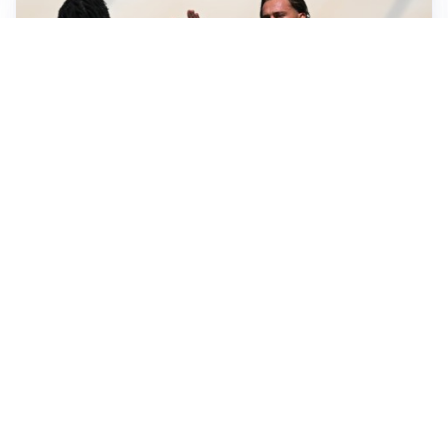
TITOLARE IN CAMPIONATO
Inter, tocca a Pio Esposito: Chivu gli affida l’attacco
LE PAROLE
Spalletti prepara la Juve: “Con l’Inter servirà essere
squadra”
LONTANO DALL'ITALIA
Vlahovic, rebus futuro: Besiktas e Atletico si
contendono il serbo