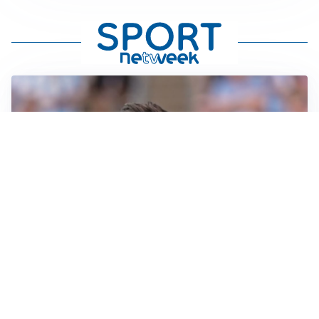
IL NOME NUOVO
Napoli, Musso resta un’opzione per la porta
TITOLARE IN CAMPIONATO