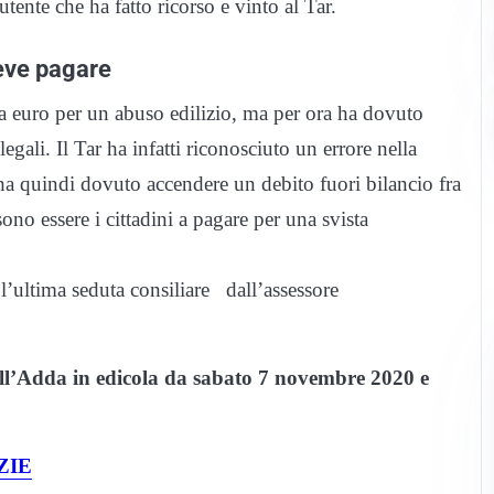
tente che ha fatto ricorso e vinto al Tar.
deve pagare
 euro per un abuso edilizio, ma per ora ha dovuto
egali. Il Tar ha infatti riconosciuto un errore nella
ha quindi dovuto accendere un debito fuori bilancio fra
no essere i cittadini a pagare per una svista
’ultima seduta consiliare dall’assessore
ell’Adda in edicola da sabato 7 novembre 2020 e
ZIE