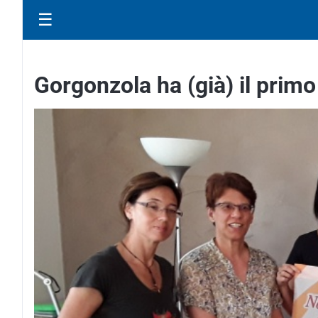
☰
Gorgonzola ha (già) il prim