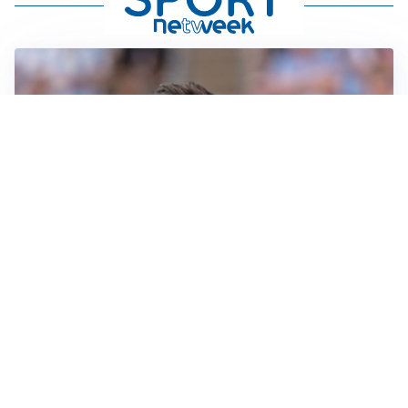
IL NOME NUOVO
Napoli, Musso resta un’opzione per la porta
TITOLARE IN CAMPIONATO
Inter, tocca a Pio Esposito: Chivu gli affida l’attacco