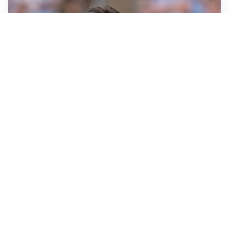
IL NOME NUOVO
Napoli, Musso resta un’opzione per la porta
TITOLARE IN CAMPIONATO
Inter, tocca a Pio Esposito: Chivu gli affida l’attacco
LE PAROLE
Spalletti prepara la Juve: “Con l’Inter servirà essere
squadra”