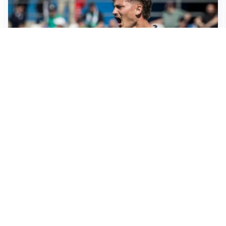
CALCIOMERCATO
Cagliari, il caso Esposito continua. Intanto arriva
Maldini
CALCIOMERCATO
Napoli, il solito Lukaku: non si presenta in ritiro, è
rottura
AMICHEVOLI
Inter, Chivu: “Vedo una crescita, il risultato non conta”