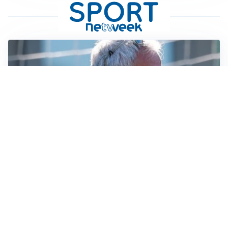
LA NOVITÀ
Le regole di Mourinho al Real
MERCATO JUVE
La Juventus vuole Suzuki, ma il Psg è avanti