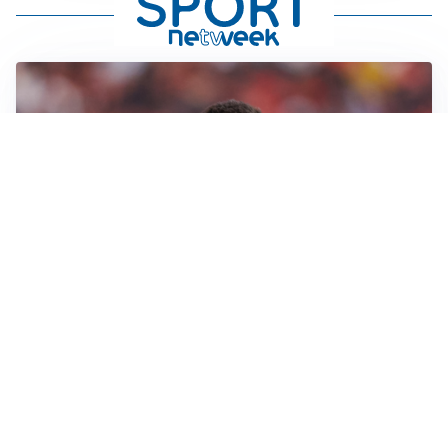
AFFARE IN CHIUSURA
Barcellona, colpo Rodri: battuto il Real Madrid
MOTIVATO
Douglas Luiz dice no all’Everton e punta sulla
Juventus