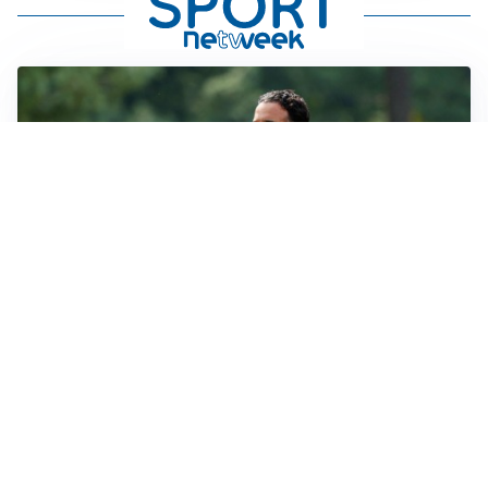
LE PAROLE
Milan, Amorim: “Sapevamo delle difficoltà, faremo
delle scelte”
LE PAROLE
Juventus, Spalletti soddisfatto: “I nuovi? Li ho visti