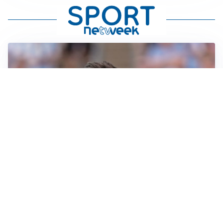
IL NOME NUOVO
Napoli, Musso resta un’opzione per la porta
TITOLARE IN CAMPIONATO
Inter, tocca a Pio Esposito: Chivu gli affida l’attacco