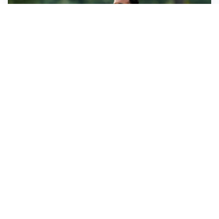
LE PAROLE
Milan, Amorim: “Sapevamo delle difficoltà, faremo
delle scelte”
LE PAROLE
Juventus, Spalletti soddisfatto: “I nuovi? Li ho visti
molto bene”
AMICHEVOLI
Il Milan crolla contro il Chelsea: 3-0 e prima sconfitta
per Amorim