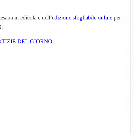
tesana in edicola e nell’e
dizione sfogliabile online
per
9.
TIZIE DEL GIORNO.