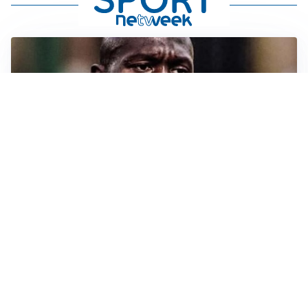
TORMENTONE
Lukaku, stavolta la rottura è definitiva
L'ALLARME
Sassuolo, l’allarme di Aquilani: “Non ho difensori, ma
mi fido della società”