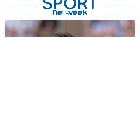
IL NOME NUOVO
Napoli, Musso resta un’opzione per la porta
TITOLARE IN CAMPIONATO
Inter, tocca a Pio Esposito: Chivu gli affida l’attacco