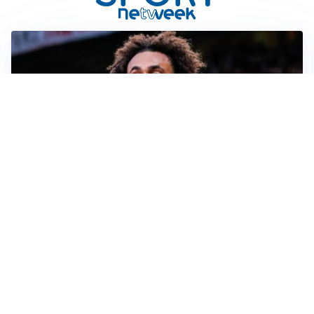
JUVENTUS
Juve, vendere per comprare: Spalletti aspetta nuovi
rinforzi
INTER
Inter, Diaby e Jones sempre in cima alla lista di Chivu