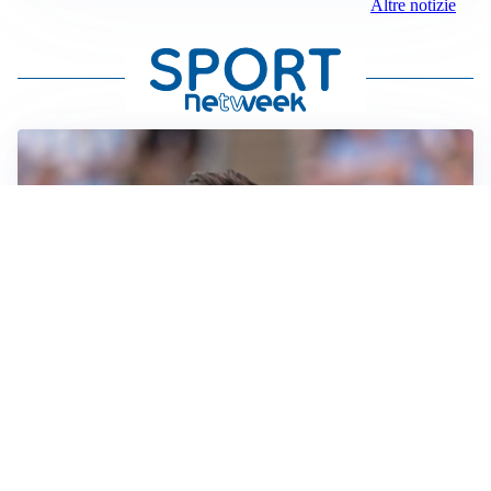
Altre notizie
IL NOME NUOVO
Napoli, Musso resta un’opzione per la porta