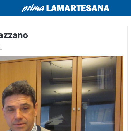
cazzano
.