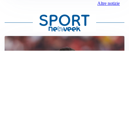
Altre notizie
AFFARE IN CHIUSURA
Barcellona, colpo Rodri: battuto il Real Madrid