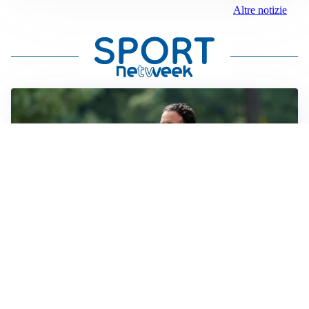
Altre notizie
LE PAROLE
Milan, Amorim: “Sapevamo delle difficoltà, faremo
delle scelte”