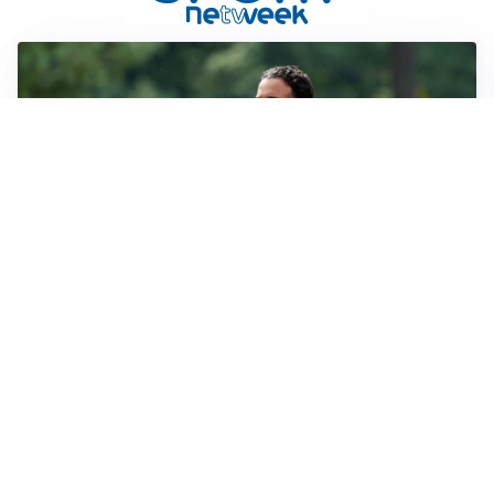
LE PAROLE
Milan, Amorim: “Sapevamo delle difficoltà, faremo
delle scelte”
LE PAROLE
Juventus, Spalletti soddisfatto: “I nuovi? Li ho visti
molto bene”