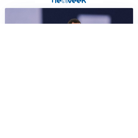
CALCIOMERCATO
Milan, ufficiale la risoluzione di Bennacer: il
comunicato
AMICHEVOLI
Milan, altro test per Amorim: le possibili scelte per il
Chelsea