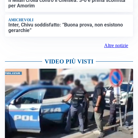
Il Milan crolla contro il Chelsea: 3-0 e prima sconfitta
per Amorim
AMICHEVOLI
Inter, Chivu soddisfatto: “Buona prova, non esistono
gerarchie”
Altre notizie
VIDEO PIÙ VISTI