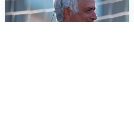
LA NOVITÀ
Le regole di Mourinho al Real
MERCATO JUVE
La Juventus vuole Suzuki, ma il Psg è avanti
CALCIOMERCATO
Inter, Frattesi blocca il mercato nerazzurro: la