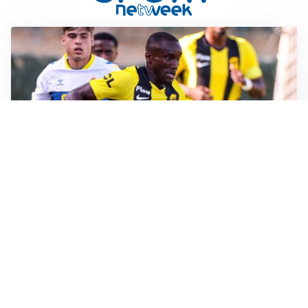
IL FAVORITO
Inter, Diaby è ora il favorito per la fascia destra
PUNTE IN MOVIMENTO
Effetto domino in attacco: Bologna, Fiorentina e
Parma si muovono