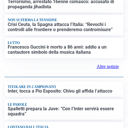
FRIZIONI TRA PAESI
Strage di Crans-Montana, la Svizzera nega all’Italia la
parte civile: Roma presenta ricorso
INDAGINE DIGOS
Terrorismo, arrestato 16enne comasco: accusato di
propaganda jihadista
NON SI FERMA LA TENSIONE
Crisi Ceuta, la Spagna attacca l’Italia: “Revochi i
controlli alle frontiere o prenderemo contromisure”
LUTTO