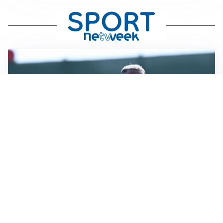
LA VOCE
Napoli, spunta Gabriel Jesus: tutto dipende da Lukaku
LA NUOVA ITALIA