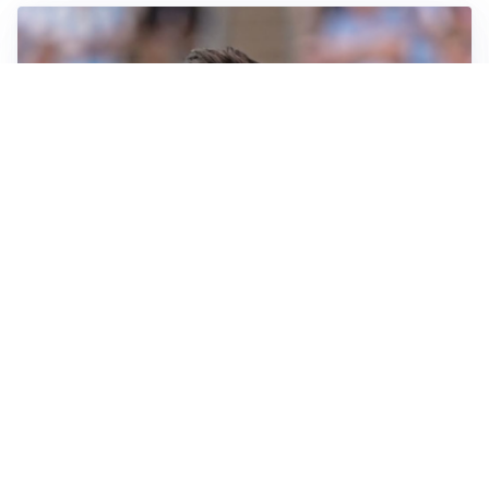
IL NOME NUOVO
Napoli, Musso resta un’opzione per la porta
TITOLARE IN CAMPIONATO
Inter, tocca a Pio Esposito: Chivu gli affida l’attacco
LE PAROLE
Spalletti prepara la Juve: “Con l’Inter servirà essere
squadra”