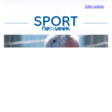
Altre notizie
LA NOVITÀ
Le regole di Mourinho al Real