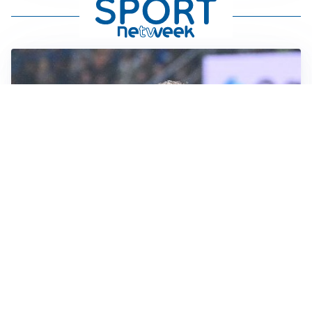
CALCIOMERCATO
Inter, Frattesi blocca il mercato nerazzurro: la
situazione
SERIE A
Roma, troppi gol subiti: Gasp deve lavorare in difesa