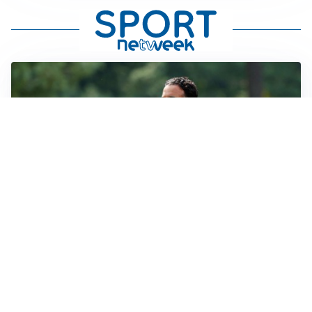
LE PAROLE
Milan, Amorim: “Sapevamo delle difficoltà, faremo
delle scelte”
LE PAROLE