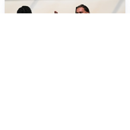
TITOLARE IN CAMPIONATO
Inter, tocca a Pio Esposito: Chivu gli affida l’attacco
LE PAROLE
Spalletti prepara la Juve: “Con l’Inter servirà essere
squadra”
LONTANO DALL'ITALIA
Vlahovic, rebus futuro: Besiktas e Atletico si
contendono il serbo